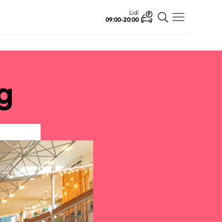
Ahlsell
Öffnet
g