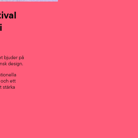
ival
i
et bjuder på
nsk design.
tionella
 och ett
t stärka