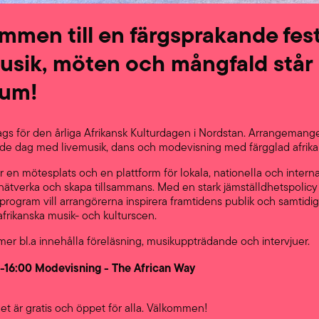
mmen till en färgsprakande fest
usik, möten och mångfald står 
rum!
ags för den årliga Afrikansk Kulturdagen i Nordstan. Arrangemang
e dag med livemusik, dans och modevisning med färgglad afrika
r en mötesplats och en plattform för lokala, nationella och interna
 nätverka och skapa tillsammans. Med en stark jämställdhetspolicy
program vill arrangörerna inspirera framtidens publik och samtidig
frikanska musik- och kulturscen.
r bl.a innehålla föreläsning, musikuppträdande och intervjuer.
5-16:00 Modevisning - The African Way
 är gratis och öppet för alla. Välkommen!