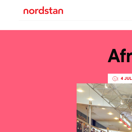
Af
4 JUL
|