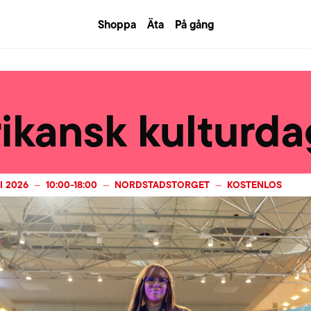
Shoppa
Äta
På gång
rikansk kulturda
I 2026
10:00
-
18:00
NORDSTADSTORGET
KOSTENLOS
—
—
—