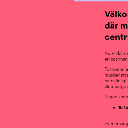
Välko
där m
cent
Nu är det d
en spännand
Festivalen ä
musiker att
barnvänligt 
Göteborgs a
Dagen komme
15:1
Evenemanget