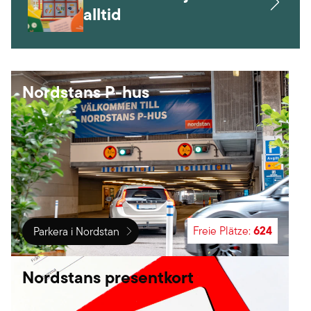
alltid
Nordstans P-hus
624
Freie Plätze
:
Parkera i Nordstan
Nordstans presentkort