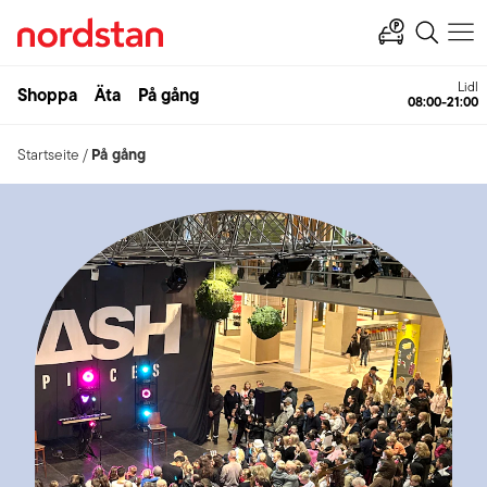
Ahlsell
Shoppa
Äta
På gång
Öffnet
På gång
Startseite
/