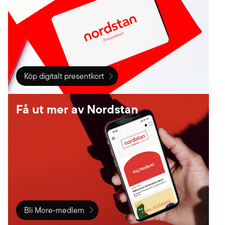
Köp digitalt presentkort
Få ut mer av Nordstan
Bli More-medlem