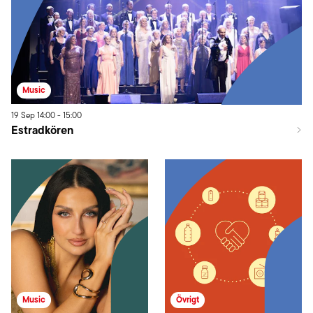
bjuder Nordstan upp till bugg och foxtrot och på scen
står de stora namnen inom dansbandsvärlden. Fullt
med folk och dansglädje är bara förnamnet!
Music
19
Sep
14:00
-
15:00
Estradkören
Music
Övrigt