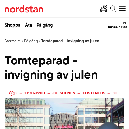
Lidl
Shoppa
Äta
På gång
08:00-21:00
Tomteparad - invigning av julen
Startseite
/
På gång
/
Tomteparad -
invigning av julen
R 2025
13:30
-
15:00
JULSCENEN
KOSTENLOS
30 NOVEM
|
—
—
—
—