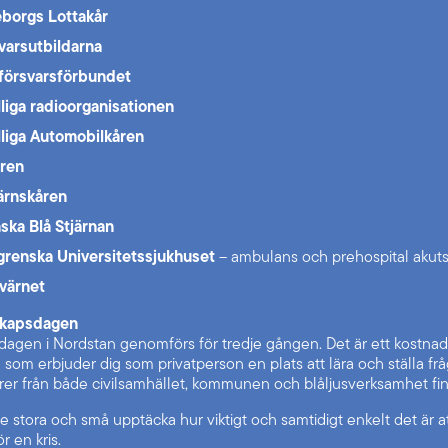
borgs Lottakår
varsutbildarna
lförsvarsförbundet
illiga radioorganisationen
illiga Automobilkåren
åren
ärnskåren
ska Blå Stjärnan
grenska Universitetssjukhuset
– ambulans och prehospital akuts
värnet
kapsdagen
agen i Nordstan genomförs för tredje gången. Det är ett kostnads
om erbjuder dig som privatperson en plats att lära och ställa fråg
er från både civilsamhället, kommunen och blåljusverksamhet fin
 stora och små upptäcka hur viktigt och samtidigt enkelt det är att
r en kris.