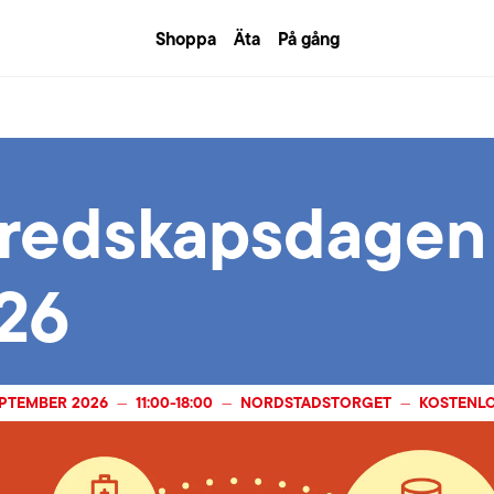
Shoppa
Äta
På gång
redskapsdagen
26
EPTEMBER 2026
11:00
-
18:00
NORDSTADSTORGET
KOSTENL
—
—
—