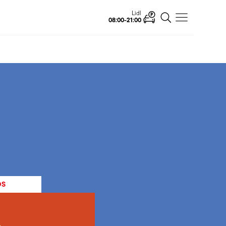
Ahlsell
Öffnet
OS