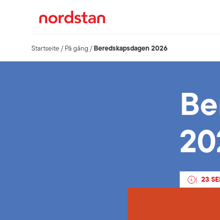
Beredskapsdagen 2026
Startseite
/
På gång
/
Be
20
23 S
|