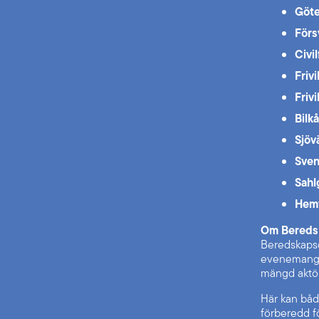
Göte
Förs
Civi
Friv
Friv
Bilk
Sjöv
Sven
Sahl
Hem
Om Bereds
Beredskapsd
evenemang s
mängd aktör
Här kan både
förberedd fö