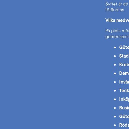
Syftet är at
förändras.
Vilka medv
På plats möt
gemensamm
Göte
Stad
Kret
Demo
Invå
Teck
Inkö
Busi
Göte
Röda