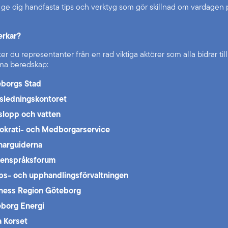
t ge dig handfasta tips och verktyg som gör skillnad om vardagen p
erkar?
er du representanter från en rad viktiga aktörer som alla bidrar till
a beredskap:
borgs Stad
sledningskontoret
slopp och vatten
krati- och Medborgarservice
narguiderna
enspråksforum
ps- och upphandlingsförvaltningen
ness Region Göteborg
borg Energi
 Korset