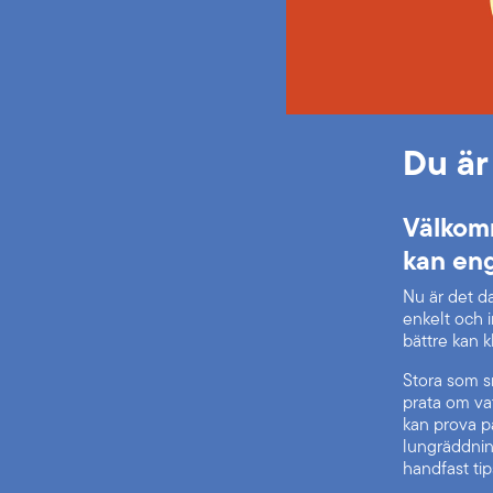
Du är
Välkom
kan eng
Nu är det d
enkelt och in
bättre kan kl
Stora som s
prata om vat
kan prova på
lungräddnin
handfast tip