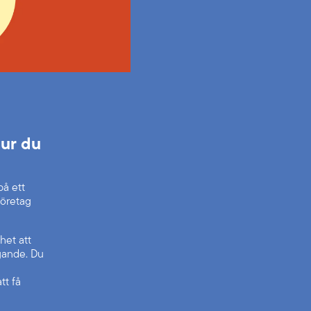
ur du
på ett
 företag
het att
agande. Du
tt få