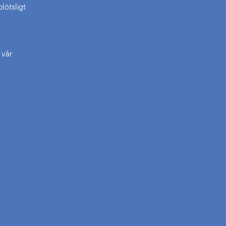
lötsligt
 vår