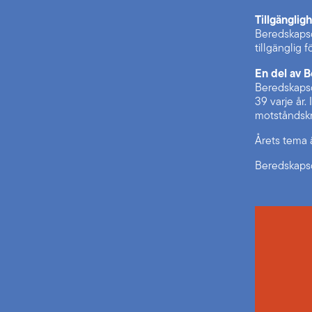
Tillgänglig
Beredskapsd
tillgänglig fö
En del av 
Beredskapsd
39 varje år. 
motståndskr
Årets tema ä
Beredskapsd