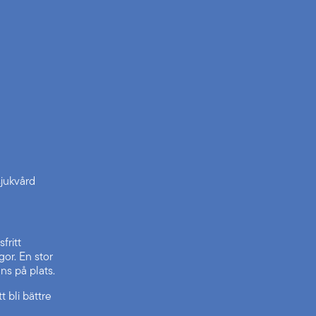
jukvård
fritt
or. En stor
ns på plats.
 bli bättre