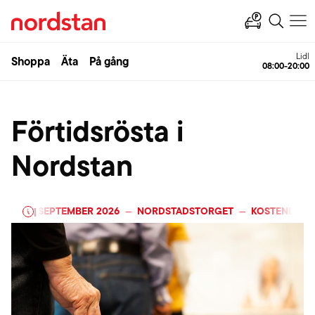
Lidl
Shoppa
Äta
På gång
08:00-20:00
Förtidsrösta i
Nordstan
ST
-
13 SEPTEMBER 2026
NORDSTADSTORGET
KOSTENLOS
|
—
—
—