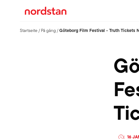
Göteborg Film Festival - Truth Tickets 
Startseite
/
På gång
/
Gö
Fes
Ti
16 J
|