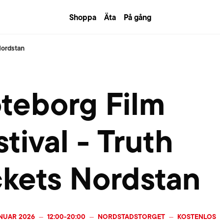
Shoppa
Äta
På gång
Nordstan
teborg Film
tival - Truth
ckets Nordstan
ANUAR 2026
12:00
-
20:00
NORDSTADSTORGET
KOSTENLOS
—
—
—