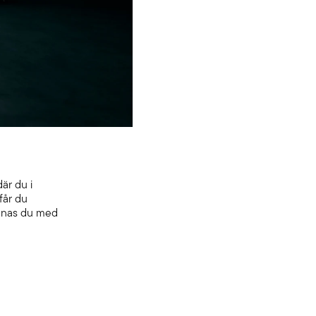
där du i
får du
lönas du med