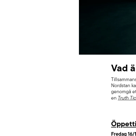
Vad ä
Tillsamma
Nordstan kan
genomgå ett
en
Truth Ti
Öppetti
Fredag 16/