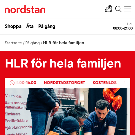
Lidl
Shoppa
Äta
På gång
08:00-21:00
HLR för hela familjen
Startseite
/
På gång
/
HLR för hela familjen
26
11:00
-
16:00
NORDSTADSTORGET
KOSTENLOS
14 FEB
—
|
—
—
—