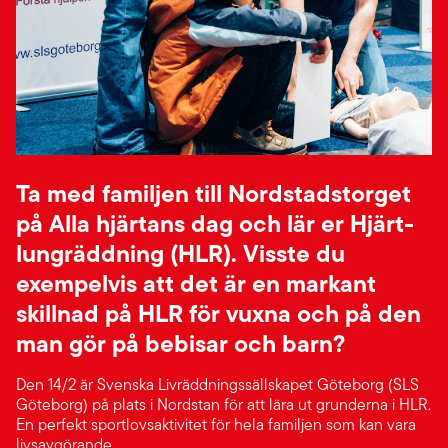
Ta med familjen till Nordstadstorget
på Alla hjärtans dag och lär er Hjärt-
lungräddning (HLR). Visste du
exempelvis att det är en markant
skillnad på HLR för vuxna och på den
man gör på bebisar och barn?
Den 14/2 är Svenska Livräddningssällskapet Göteborg (SLS
Göteborg) på plats i Nordstan för att lära ut grunderna i HLR.
En perfekt sportlovsaktivitet för hela familjen som kan vara
livsavgörande.