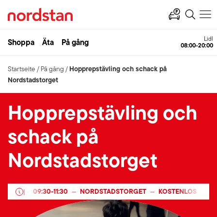
Lidl
Shoppa
Äta
På gång
08:00-20:00
Hopprepstävling och schack på
Startseite
/
På gång
/
Nordstadstorget
Hopprepstävling och
schack på
Nordstadstorget
2025
09:30
-
11:30
NORDSTADSTORGET
KOSTENLOS
7 A
—
|
—
—
—