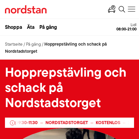
Lidl
Shoppa
Äta
På gång
08:00-21:00
Hopprepstävling och schack på
Startseite
/
På gång
/
Nordstadstorget
Hopprepstävling och
schack på
Nordstadstorget
25
09:30
-
11:30
NORDSTADSTORGET
KOSTENLOS
24 JUL
—
|
—
—
—