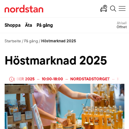
Ahlsell
Shoppa
Äta
På gång
Öffnet
Höstmarknad 2025
Startseite
/
På gång
/
Höstmarknad 2025
 OKTOBER 2025
10:00
-
18:00
NORDSTADSTORGET
KOSTEN
|
—
—
—