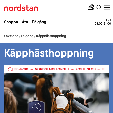
Ahlsell
Shoppa
Äta
På gång
Öffnet
Käpphästhoppning
Startseite
/
På gång
/
Käpphästhoppning
6
12:00
-
16:00
NORDSTADSTORGET
KOSTENLOS
10 FEBR
—
|
—
—
—