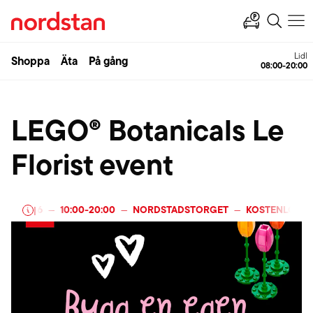
Lidl
Shoppa
Äta
På gång
08:00-20:00
LEGO® Botanicals Le
Florist event
AR 2026
10:00
-
20:00
NORDSTADSTORGET
KOSTENLOS
|
—
—
—
—