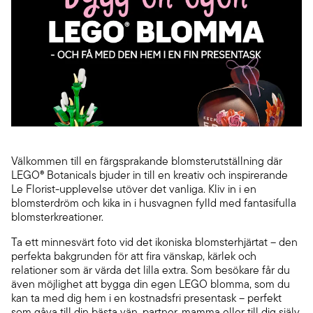
Välkommen till en färgsprakande blomsterutställning där
LEGO® Botanicals bjuder in till en kreativ och inspirerande
Le Florist-upplevelse utöver det vanliga. Kliv in i en
blomsterdröm och kika in i husvagnen fylld med fantasifulla
blomsterkreationer.
Ta ett minnesvärt foto vid det ikoniska blomsterhjärtat – den
perfekta bakgrunden för att fira vänskap, kärlek och
relationer som är värda det lilla extra. Som besökare får du
även möjlighet att bygga din egen LEGO blomma, som du
kan ta med dig hem i en kostnadsfri presentask – perfekt
som gåva till din bästa vän, partner, mamma eller till dig själv.