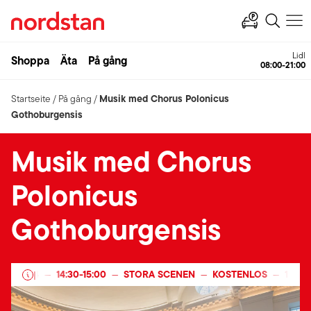
Lidl
Shoppa
Äta
På gång
08:00-21:00
Musik med Chorus Polonicus
Startseite
/
På gång
/
Gothoburgensis
Musik med Chorus
Polonicus
Gothoburgensis
ER 2024
14:30
-
15:00
STORA SCENEN
KOSTENLOS
15 DE
|
—
—
—
—