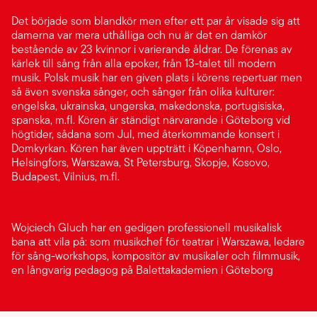
Det började som blandkör men efter ett par år visade sig att
damerna var mera uthålliga och nu är det en damkör
bestående av 23 kvinnor i varierande åldrar. De förenas av
kärlek till sång från alla epoker, från 13-talet till modern
musik. Polsk musik har en given plats i körens repertuar men
så även svenska sånger, och sånger från olika kulturer:
engelska, ukrainska, ungerska, makedonska, portugisiska,
spanska, m.fl. Kören är ständigt närvarande i Göteborg vid
högtider, sådana som Jul, med återkommande konsert i
Domkyrkan. Kören har även uppträtt i Köpenhamn, Oslo,
Helsingfors, Warszawa, St Petersburg, Skopje, Kosovo,
Budapest, Vilnius, m.fl.
Wojciech Gluch har en gedigen professionell musikalisk
bana att vila på: som musikchef för teatrar i Warszawa, ledare
för sång-workshops, kompositör av musikaler och filmmusik,
en långvarig pedagog på Balettakademien i Göteborg