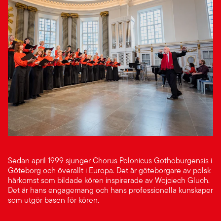
Sedan april 1999 sjunger Chorus Polonicus Gothoburgensis i
Göteborg och överallt i Europa. Det är göteborgare av polsk
härkomst som bildade kören inspirerade av Wojciech Gluch.
Det är hans engagemang och hans professionella kunskaper
som utgör basen för kören.