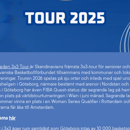
den 3x3 Tour
är Skandinaviens främsta 3x3‑tour för seniorer oc
Svenska Basketbollförbundet tillsammans med kommuner och lok
reningar. Touren 2026 spelas på sju orter och inleds med spel unde
helgen i Göteborg, närmare bestämt med arenor i Nordstan och 
 i Göteborg har även FIBA Quest-status där segrande lag på herr
n plats på världstourturneringen i Wien i juni månad. Segrande l
mmer vinna en plats i en Women Series Qualifier i Rotterdam oc
rarna får åka till Amsterdam.
hema
här
 i 3x3 äger rum samtidigt som Göteborg intas av 10 000 baskets