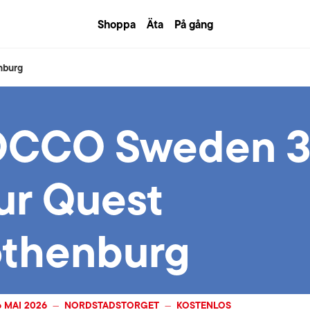
Shoppa
Äta
På gång
nburg
CCO Sweden 3
ur Quest
thenburg
6 MAI 2026
NORDSTADSTORGET
KOSTENLOS
—
—