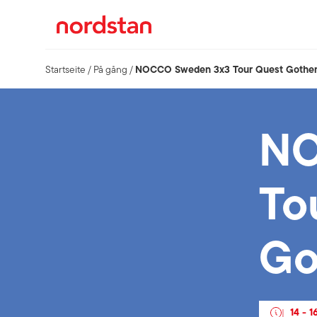
NOCCO Sweden 3x3 Tour Quest Gothe
Startseite
/
På gång
/
NO
To
Go
14
-
1
|