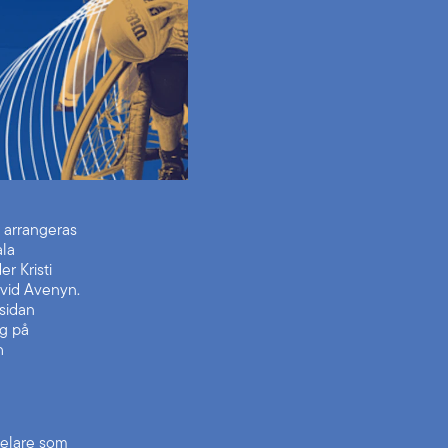
h arrangeras
ala
r Kristi
vid Avenyn.
sidan
ag på
h
pelare som