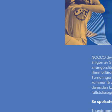
NOCCO Swe
årligen av 
arrangörsfö
Himmelfärds
Turneringen
kommer få e
damsidan ko
rullstolsseg
Se spelsc
Tourstoppet