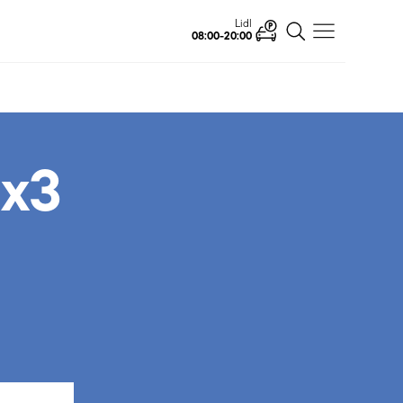
Lidl
08:00-20:00
x3