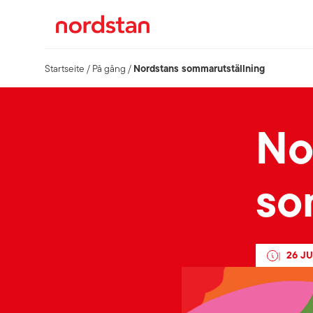
Nordstans sommarutställning
Startseite
/
På gång
/
No
so
26 JU
|