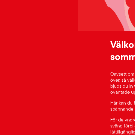
Välko
somma
Oavsett om d
över, så väl
bjuds du in 
oväntade up
Här kan du f
spännande hi
För de yngr
sväng förbi 
lättillgängl