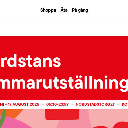
Shoppa
Äta
På gång
rdstans
mmarutställnin
NI
-
17 AUGUST 2025
05:30
-
23:59
NORDSTADSTORGET
KO
—
—
—