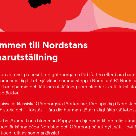
mmen till Nordstans
rutställning
u är turist på besök, en göteborgare i förbifarten eller bara har 
komnar vi dig till ett självklart sommarstopp, i Nordstan! På Nordst
till en charmig och lättsam utställning som blandar skratt, lokal st
ptäckter.
nissa åt klassiska Göteborgska företeelser, fördjupa dig i Nordsta
storia och – förstås – lära dig hur man tjötar riktigt äkta Götebos
e besökarna finns blomman Poppy som bjuder in till en rolig utma
och lär känna både Nordstan och Göteborg på ett nytt sätt – det är
igt och fullt av sommarkänsla!