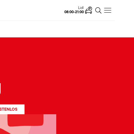
Lidl
08:00-21:00
g
STENLOS