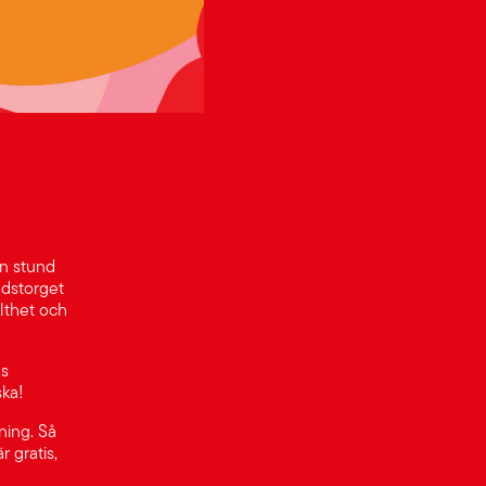
en stund
adstorget
olthet och
ns
ska!
ning. Så
 gratis,