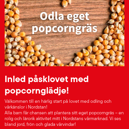
Inled påsklovet med
popcornglädje!
Välkommen till en härlig start på lovet med odling och
vårkänslor i Nordstan!
Alla barn får chansen att plantera sitt eget popcorngräs – en
rolig och lärorik aktivitet mitt i Nordstans vårmarknad. Vi ses
bland jord, frön och glada vårvindar!