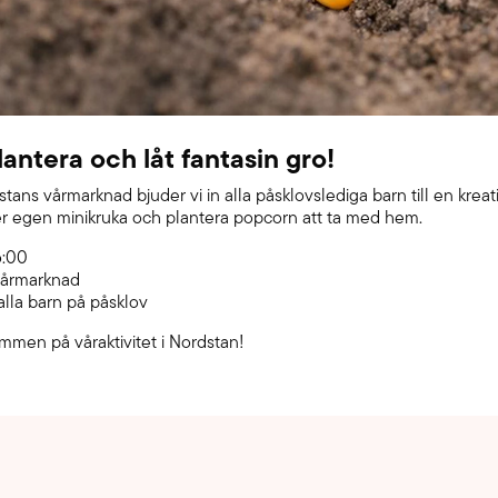
lantera och låt fantasin gro!
ans vårmarknad bjuder vi in alla påsklovslediga barn till en kreat
 er egen minikruka och plantera popcorn att ta med hem.
6:00
vårmarknad
 alla barn på påsklov
mmen på våraktivitet i Nordstan!