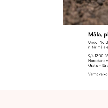
Måla, p
Under Nordst
ni får måla
9/4 12:00–1
Nordstans 
Gratis – för
Varmt välko