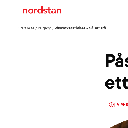
Påsklovsaktivitet - Så ett frö
Startseite
/
På gång
/
På
ett
9 APR
|