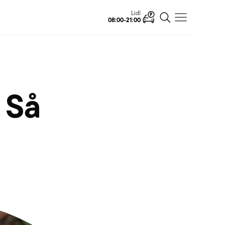
Ahlsell
Öffnet
 Så