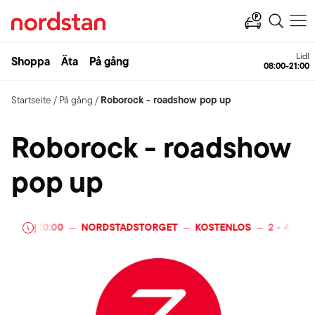
Lidl
Shoppa
Äta
På gång
08:00-21:00
Roborock - roadshow pop up
Startseite
/
På gång
/
Roborock - roadshow
pop up
026
10:00
NORDSTADSTORGET
KOSTENLOS
2
-
4 JULI 
—
|
—
—
—