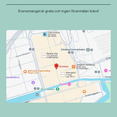
Evenemanget är gratis och ingen föranmälan krävs!