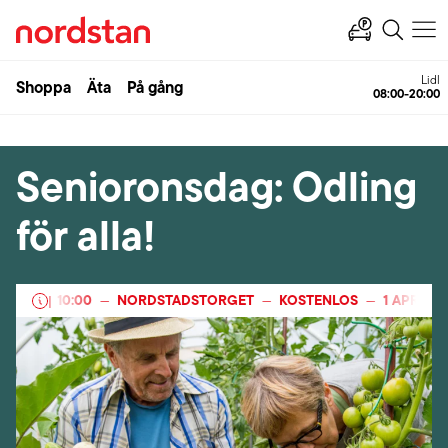
Lidl
Shoppa
Äta
På gång
08:00-20:00
Senioronsdag: Odling
för alla!
2026
10:00
NORDSTADSTORGET
KOSTENLOS
1 APRIL 20
—
|
—
—
—