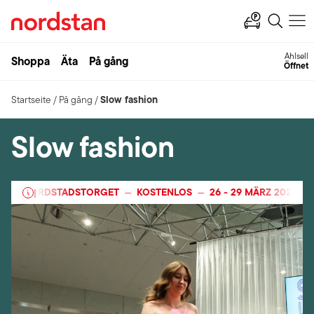
Ahlsell
Shoppa
Äta
På gång
Öffnet
Slow fashion
Startseite
/
På gång
/
Slow fashion
NORDSTADSTORGET
KOSTENLOS
26
-
29 MÄRZ 2026
NORD
|
—
—
—