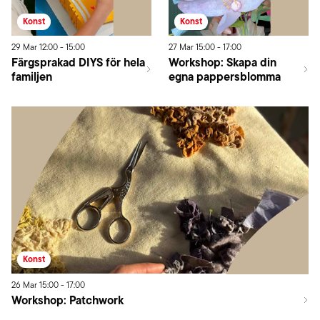
Konst
Konst
29
Mar
12:00
-
15:00
27
Mar
15:00
-
17:00
Färgsprakad DIYS för hela
Workshop: Skapa din
familjen
egna pappersblomma
Konst
26
Mar
15:00
-
17:00
Workshop: Patchwork