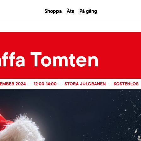
Shoppa
Äta
På gång
äffa Tomten
ZEMBER 2024
12:00
-
14:00
STORA JULGRANEN
KOSTENLOS
—
—
—