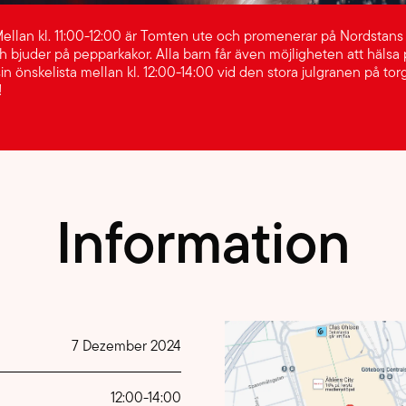
ellan kl. 11:00-12:00 är Tomten ute och promenerar på Nordstan
ch bjuder på pepparkakor. Alla barn får även möjligheten att häls
n önskelista mellan kl. 12:00-14:00 vid den stora julgranen på tor
!
Information
7 Dezember 2024
12:00
-
14:00