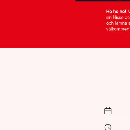
Ho ho ho!
M
sin Nisse o
och lämna si
välkommen