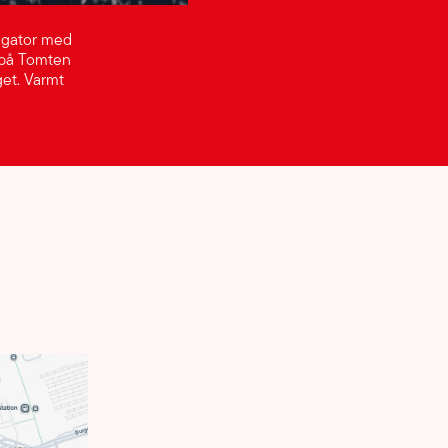
s gator med
a på Tomten
get. Varmt