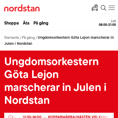
Lidl
Shoppa
Äta
På gång
08:00-21:00
Ungdomsorkestern Göta Lejon marscherar in
Startseite
/
På gång
/
Julen i Nordstan
Ungdomsorkestern
Göta Lejon
marscherar in Julen i
Nordstan
ER 2024
13:30
-
14:00
KOPPARMÄRRA/HÄSTEN VID KUNGSPOR
|
—
—