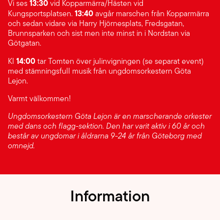
13:30
Vi ses
vid Kopparmärra/Hästen vid
13:40
Kungsportsplatsen.
avgår marschen från Kopparmärra
och sedan vidare via Harry Hjörnesplats, Fredsgatan,
Brunnsparken och sist men inte minst in i Nordstan via
Götgatan.
14:00
Kl
tar Tomten över julinvigningen (se separat event)
med stämningsfull musik från ungdomsorkestern Göta
Lejon.
Varmt välkommen!
Ungdomsorkestern Göta Lejon är en marscherande orkester
med dans och flagg-sektion. Den har varit aktiv i 60 år och
består av ungdomar i åldrarna 9-24 år från Göteborg med
omnejd.
Information