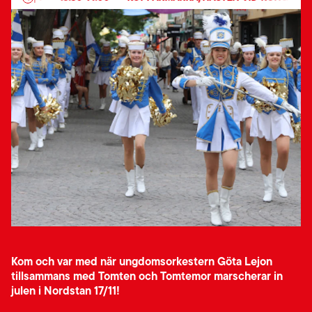
Kom och var med när ungdomsorkestern Göta Lejon
tillsammans med Tomten och Tomtemor marscherar in
julen i Nordstan 17/11!