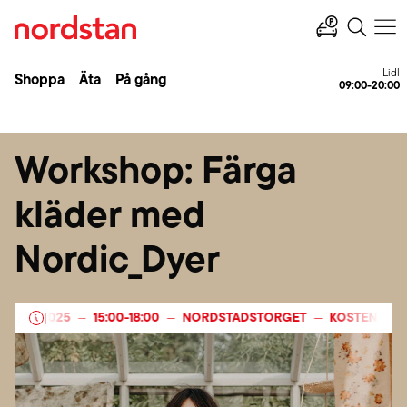
Lidl
Shoppa
Äta
På gång
09:00-20:00
Workshop: Färga
kläder med
Nordic_Dyer
MBER 2025
15:00
-
18:00
NORDSTADSTORGET
KOSTENLOS
|
—
—
—
—