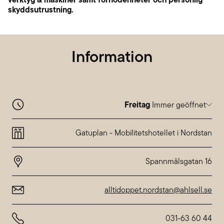
skyddsutrustning.
Information
Freitag
Immer geöffnet
Immer geöffnet
Gatuplan
-
Mobilitetshotellet i Nordstan
Abweichende Öffnungszeiten bei
Nordstan
alltidoppet.nordstan@ahlsell.se
031-63 60 44