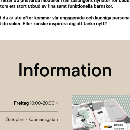
 hittar du prisvärda modeller från säsongens nyheter för båd
tom ett stort utbud av fina samt funktionella barnskor.
d du är ute efter kommer vår engagerade och kunniga personal
t du söker. Eller kanske inspirera dig att tänka nytt?
Information
Freitag
10:00-20:00
g
10:00-20:00
ag
10:00-20:00
Gatuplan
-
Köpmansgatan
ch
10:00-20:00