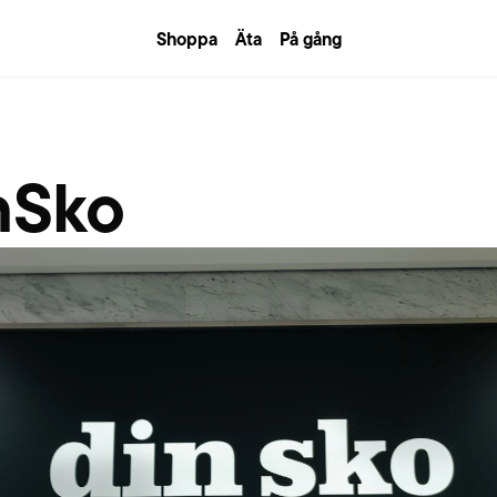
Shoppa
Äta
På gång
nSko