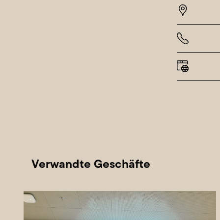
Donner
Freitag
Samst
Sonnt
Abw
Verwandte Geschäfte