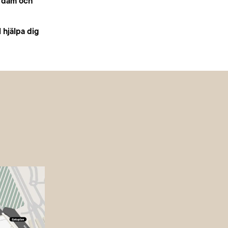
e dam och
 hjälpa dig