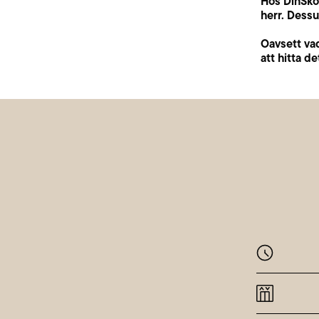
Hos DinSko
herr. Dessu
Oavsett va
att hitta de
Monta
Dienst
Mittwo