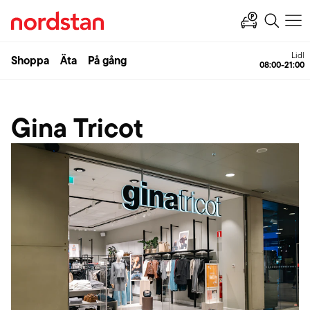
Lidl
Shoppa
Äta
På gång
08:00-21:00
Gina Tricot