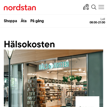
Lidl
Shoppa
Äta
På gång
08:00-21:00
Hälsokosten