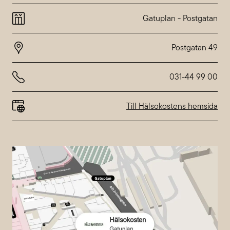
Montag
10:00-20:00
Dienstag
10:00-20:00
Gatuplan
-
Postgatan
Mittwoch
10:00-20:00
Donnerstag
10:00-20:00
Freitag
10:00-20:00
Samstag
10:00-18:00
Sonntag
10:00-18:00
031-44 99 00
Abweichende Öffnungszeiten bei
Nordstan
Till Hälsokostens hemsida