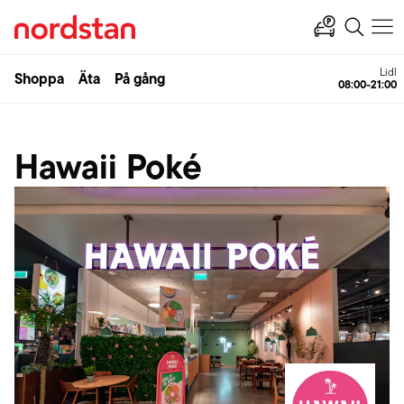
Lidl
Shoppa
Äta
På gång
08:00-21:00
Hawaii Poké