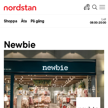
Lidl
Shoppa
Äta
På gång
08:00-20:00
Newbie