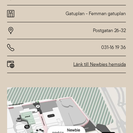
Montag
10:00-20:00
Dienstag
10:00-20:00
Gatuplan
-
Femman gatuplan
Mittwoch
10:00-20:00
Donnerstag
10:00-20:00
Freitag
10:00-20:00
Samstag
10:00-18:00
Sonntag
10:00-18:00
031-16 19 36
Abweichende Öffnungszeiten bei
Nordstan
Länk till Newbies hemsida