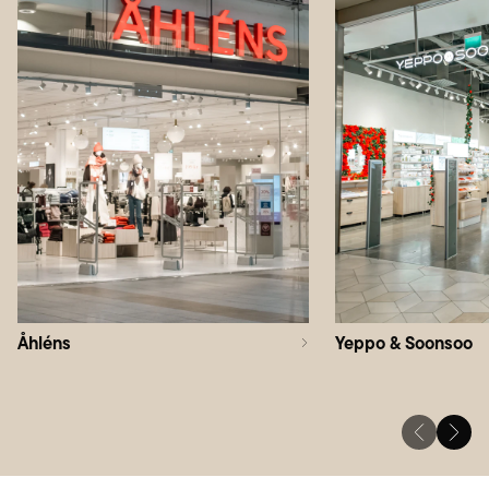
Åhléns
Yeppo & Soonsoo