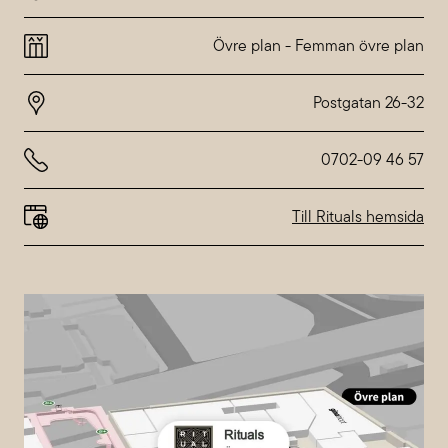
Montag
10:00-20:00
Dienstag
10:00-20:00
Övre plan
-
Femman övre plan
Mittwoch
10:00-20:00
Donnerstag
10:00-20:00
Freitag
10:00-20:00
Samstag
10:00-18:00
Sonntag
10:00-18:00
0702-09 46 57
Abweichende Öffnungszeiten bei
Nordstan
Till Rituals hemsida