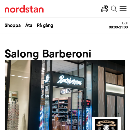
Lidl
Shoppa
Äta
På gång
08:00-21:00
Salong Barberoni