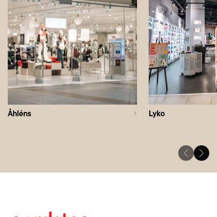
Åhléns
Lyko