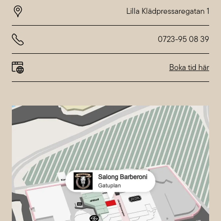
Donnerstag
10:00-20:00
Freitag
10:00-20:00
Samstag
10:00-18:00
Sonntag
10:00-18:00
0723-95 08 39
Abweichende Öffnungszeiten bei
Nordstan
Boka tid här