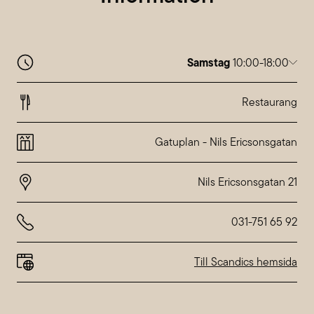
Samstag
10:00-18:00
Montag
10:00-20:00
Dienstag
10:00-20:00
Restaurang
Mittwoch
10:00-20:00
Donnerstag
10:00-20:00
Gatuplan
-
Nils Ericsonsgatan
Freitag
10:00-20:00
Samstag
10:00-18:00
Sonntag
10:00-18:00
Abweichende Öffnungszeiten bei
Nordstan
031-751 65 92
Till Scandics hemsida