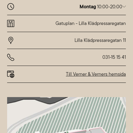
Montag
10:00-20:00
Montag
10:00-20:00
Dienstag
10:00-20:00
Gatuplan
-
Lilla Klädpressaregatan
Mittwoch
10:00-20:00
Donnerstag
10:00-20:00
Freitag
10:00-20:00
Samstag
10:00-18:00
Sonntag
10:00-18:00
031-15 15 41
Abweichende Öffnungszeiten bei
Nordstan
Till Verner & Verners hemsida