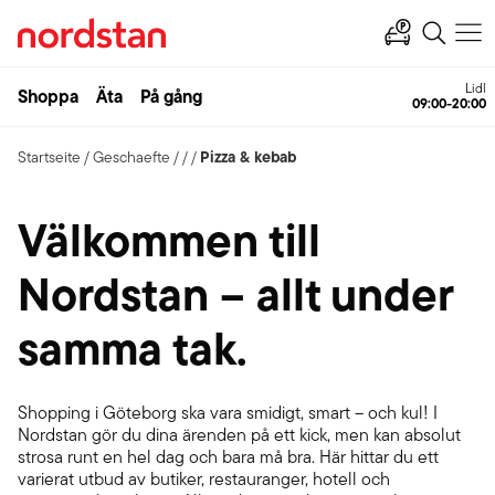
Lidl
Shoppa
Äta
På gång
09:00-20:00
Pizza & kebab
Startseite
/
Geschaefte
/
/
/
Välkommen till
Nordstan – allt under
samma tak.
Shopping i Göteborg ska vara smidigt, smart – och kul! I
Nordstan gör du dina ärenden på ett kick, men kan absolut
strosa runt en hel dag och bara må bra. Här hittar du ett
varierat utbud av butiker, restauranger, hotell och