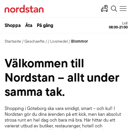
Lidl
Shoppa
Äta
På gång
08:00-21:00
Blommor
Startseite
/
Geschaefte
/
/
Livsmedel
/
Välkommen till
Nordstan – allt under
samma tak.
Shopping i Göteborg ska vara smidigt, smart – och kul! I
Nordstan gör du dina ärenden på ett kick, men kan absolut
strosa runt en hel dag och bara må bra. Här hittar du ett
varierat utbud av butiker, restauranger, hotell och