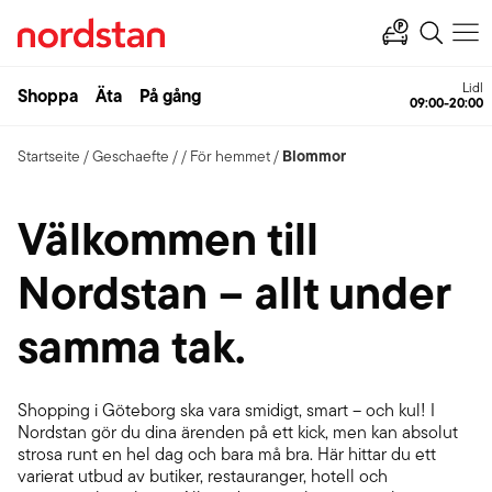
Lidl
Shoppa
Äta
På gång
09:00-20:00
Blommor
Startseite
/
Geschaefte
/
/
För hemmet
/
Välkommen till
Nordstan – allt under
samma tak.
Shopping i Göteborg ska vara smidigt, smart – och kul! I
Nordstan gör du dina ärenden på ett kick, men kan absolut
strosa runt en hel dag och bara må bra. Här hittar du ett
varierat utbud av butiker, restauranger, hotell och