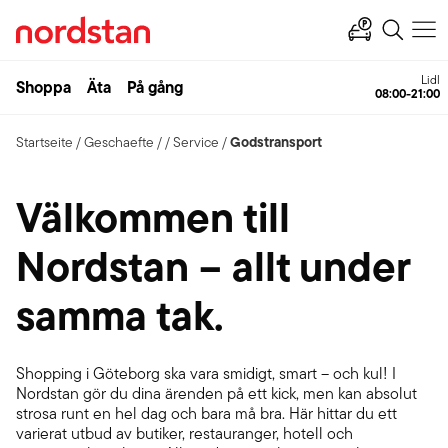
Lidl
Shoppa
Äta
På gång
08:00-21:00
Godstransport
Startseite
/
Geschaefte
/
/
Service
/
Välkommen till
Nordstan – allt under
samma tak.
Shopping i Göteborg ska vara smidigt, smart – och kul! I
Nordstan gör du dina ärenden på ett kick, men kan absolut
strosa runt en hel dag och bara må bra. Här hittar du ett
varierat utbud av butiker, restauranger, hotell och