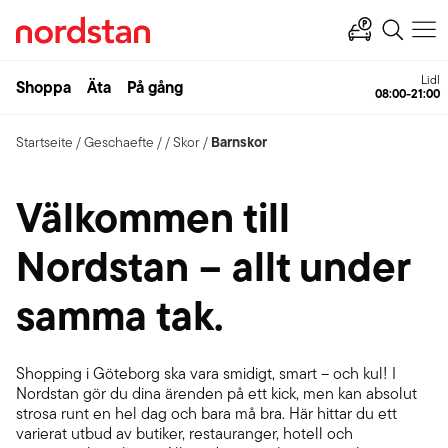
Lidl
Shoppa
Äta
På gång
08:00-21:00
Barnskor
Startseite
/
Geschaefte
/
/
Skor
/
Välkommen till
Nordstan – allt under
samma tak.
Shopping i Göteborg ska vara smidigt, smart – och kul! I
Nordstan gör du dina ärenden på ett kick, men kan absolut
strosa runt en hel dag och bara må bra. Här hittar du ett
varierat utbud av butiker, restauranger, hotell och