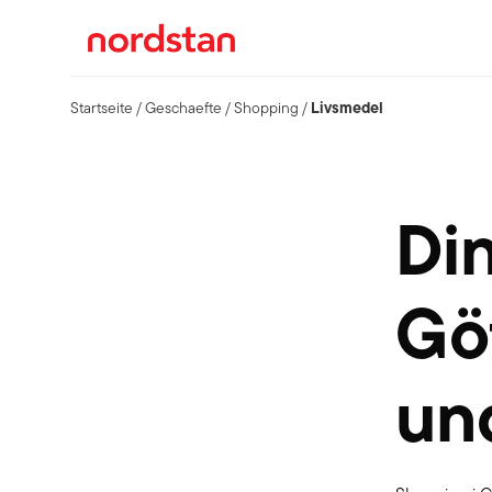
Livsmedel
Startseite
/
Geschaefte
/
Shopping
/
Di
Göt
un