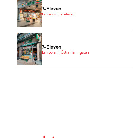
7-Eleven
Entréplan | 7-eleven
7-Eleven
Entréplan | Östra Hamngatan