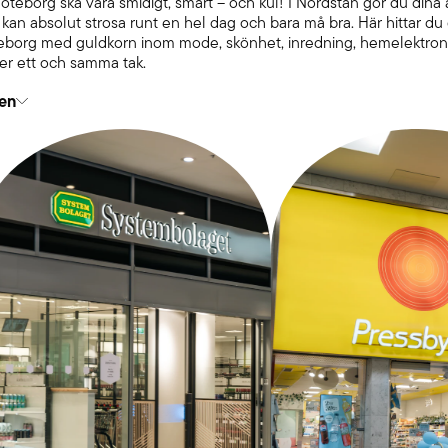
öteborg ska vara smidigt, smart – och kul! I Nordstan gör du dina
n kan absolut strosa runt en hel dag och bara må bra. Här hittar d
teborg med guldkorn inom mode, skönhet, inredning, hemelektro
der ett och samma tak.
en