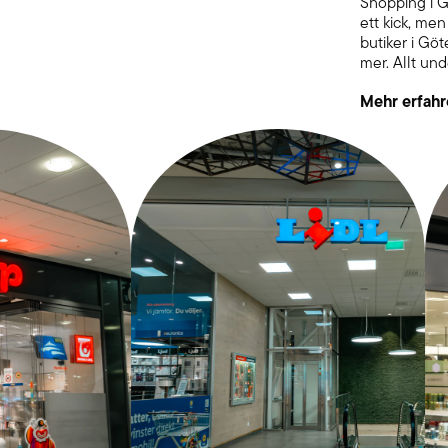
Shopping i G
ett kick, me
butiker i Gö
mer. Allt un
Mehr erfahr