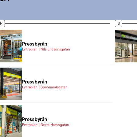
P
S
Pressbyrån
Entréplan | Nils Ericsonsgatan
Pressbyrån
Entréplan | Spannmålsgatan
Pressbyrån
Entréplan | Norra Hamngatan