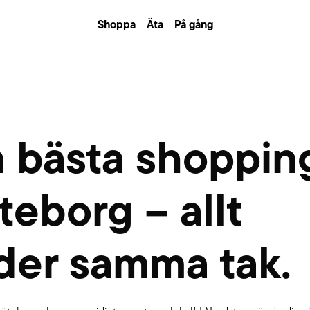
Shoppa
Äta
På gång
n bästa shopping
eborg – allt
der samma tak.