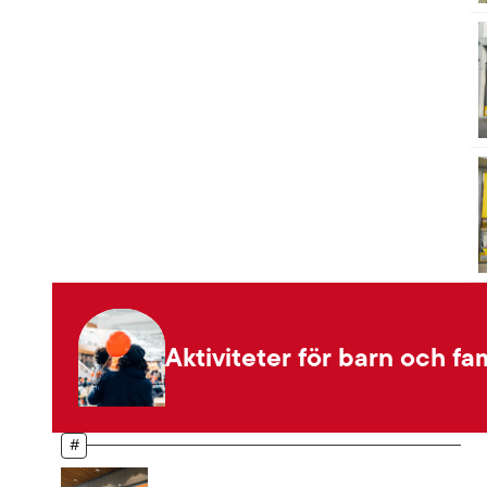
Aktiviteter för barn och fam
#