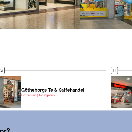
G
H
Götheborgs Te & Kaffehandel
Entréplan | Postgatan
kor?