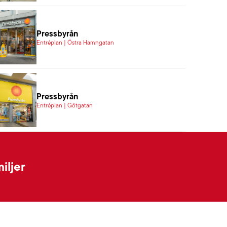
Pressbyrån
Entréplan | Östra Hamngatan
Pressbyrån
Entréplan | Götgatan
iljer