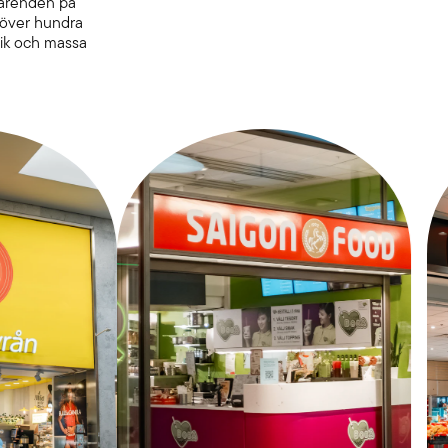
 ärenden på
u över hundra
nik och massa