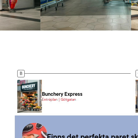
B
Bunchery Express
Entréplan | Götgatan
Finns det perfekta paret s