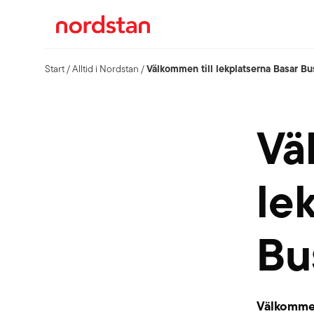
Välkommen till lekplatserna Basar Bu
Start
/
Alltid i Nordstan
/
Vä
le
Bu
Välkommen