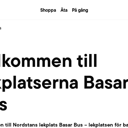
Shoppa
Äta
På gång
s
lkommen till
kplatserna Basa
s
 till Nordstans lekplats Basar Bus – lekplatsen för b