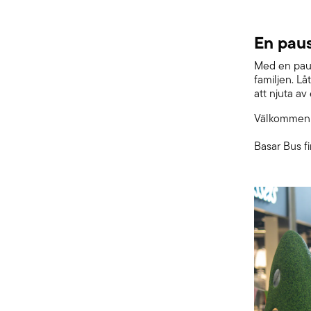
En paus
Med en paus
familjen. Lå
att njuta av
Välkommen a
Basar Bus f