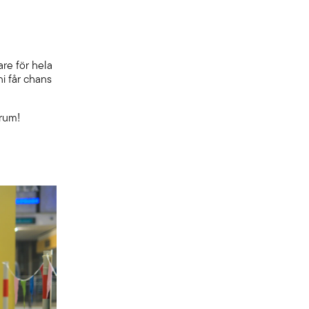
re för hela
ni får chans
trum!