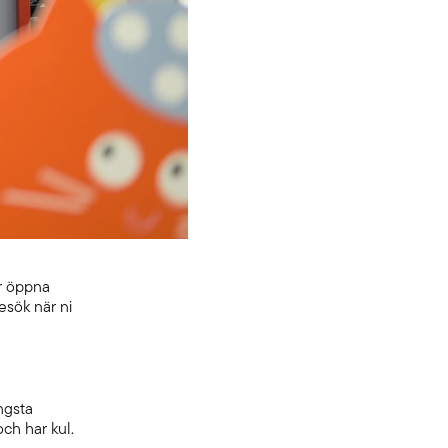
är öppna
esök när ni
ngsta
ch har kul.