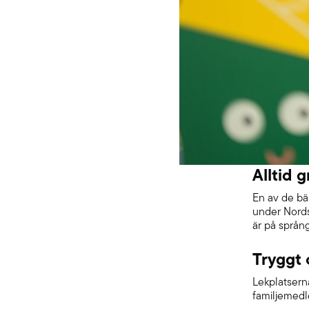
Alltid g
En av de bäs
under Nordst
är på språng
Tryggt 
Lekplatsern
familjemedl