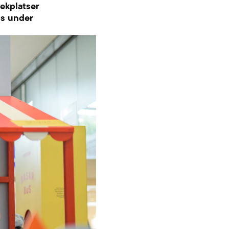
lekplatser
us under