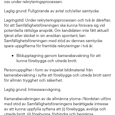
oss under rekryteringsprocessen.
Laglig grund: Fullgörande av avtal och/eller samtycke.
Lagringstid: Under rekryteringsprocessen och två år därefter,
för att Samfällighetsföreningen ska kunna försvara sig vid
potentiella rättsliga anspråk. Om kandidaten inte fått aktuell
tjänst eller skickat in sin ansökan spontant, kan
Samfällighetsföreningen med stöd av dennes samtycke
spara uppgifterna för framtida rekryteringar i två år.
Bildupptagning genom kamerabevakning för att
kunna förebygga och utreda brott.
Personuppgifter i form av inspelat bildmaterial från
kamerabevakning i syfte att förebygga och utreda brott samt
för allmän trygghet och säkerhet.
Laglig grund: Intresseavvägning.
Kamerabevakningen av de allmänna ytorna i Nordstan utförs
med stöd av Samfällighetsföreningens berättigade intresse
av att kunna uppfylla syftena att (i) förebygga, avslöja och
utreda brott, (ii) förebygga, förhindra och begränsa