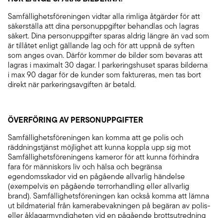
Samfällighetsföreningen vidtar alla rimliga åtgärder för att
säkerställa att dina personuppgifter behandlas och lagras
säkert. Dina personuppgifter sparas aldrig längre än vad som
är tillåtet enligt gällande lag och för att uppnå de syften
som anges ovan. Därför kommer de bilder som bevaras att
lagras i maximalt 30 dagar. I parkeringshuset sparas bilderna
i max 90 dagar för de kunder som faktureras, men tas bort
direkt när parkeringsavgiften är betald.
ÖVERFÖRING AV PERSONUPPGIFTER
Samfällighetsföreningen kan komma att ge polis och
räddningstjänst möjlighet att kunna koppla upp sig mot
Samfällighetsföreningens kameror för att kunna förhindra
fara för människors liv och hälsa och begränsa
egendomsskador vid en pågående allvarlig händelse
(exempelvis en pågående terrorhandling eller allvarlig
brand). Samfällighetsföreningen kan också komma att lämna
ut bildmaterial från kamerabevakningen på begäran av polis-
eller åklagarmyndigheten vid en pågående brottsutredning