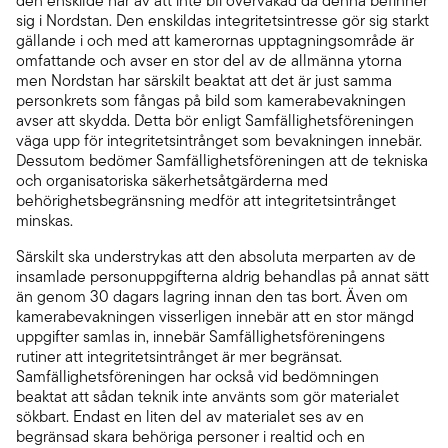
den enskilde har av att inte bli övervakad då denna befinner
sig i Nordstan. Den enskildas integritetsintresse gör sig starkt
gällande i och med att kamerornas upptagningsområde är
omfattande och avser en stor del av de allmänna ytorna
men Nordstan har särskilt beaktat att det är just samma
personkrets som fångas på bild som kamerabevakningen
avser att skydda. Detta bör enligt Samfällighetsföreningen
väga upp för integritetsintrånget som bevakningen innebär.
Dessutom bedömer Samfällighetsföreningen att de tekniska
och organisatoriska säkerhetsåtgärderna med
behörighetsbegränsning medför att integritetsintrånget
minskas.
Särskilt ska understrykas att den absoluta merparten av de
insamlade personuppgifterna aldrig behandlas på annat sätt
än genom 30 dagars lagring innan den tas bort. Även om
kamerabevakningen visserligen innebär att en stor mängd
uppgifter samlas in, innebär Samfällighetsföreningens
rutiner att integritetsintrånget är mer begränsat.
Samfällighetsföreningen har också vid bedömningen
beaktat att sådan teknik inte använts som gör materialet
sökbart. Endast en liten del av materialet ses av en
begränsad skara behöriga personer i realtid och en