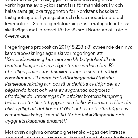
verkningarna av olyckor samt fara för människors liv och
hälsa samt (iii) öka tryggheten för Nordstans besökare,
fastighetsägare, hyresgäster och deras medarbetare och
leverantörer. Samfällighetsföreningens berättigade intresse
skall vägas mot intresset för besökare i Nordstan att inte bli
övervakade.
I regeringens proposition 2017/18:223 s.31 avseende den nya
kamerabevakningslagen skriver regeringen att
”
Kamerabevakning kan vara särskilt betydelsefull i de
brottsbekämpande myndigheternas verksamhet. På
offentliga platser kan tekniken fungera som ett viktigt
komplement till andra brottsförebyggande åtgärder.
Kamerabevakning kan också underlätta avslöjandet av
pågående brott och vara av avgörande betydelse i
efterföljande utredningar. En effektiv brottsbekämpning
bidrar i sin tur till ett tryggare samhälle. På senare tid har det
blivit tydligt att det finns ett ökat behov och efterfrågan av
kamerabevakning i samhället för brottsbekämpande och
trygghetsskapande ändamål.”
Mot ovan angivna omständigheter ska vägas det intresse