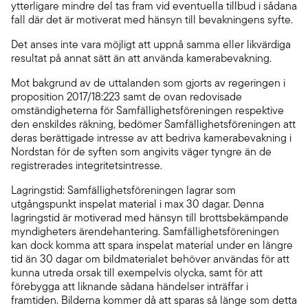
ytterligare mindre del tas fram vid eventuella tillbud i sådana
fall där det är motiverat med hänsyn till bevakningens syfte.
Det anses inte vara möjligt att uppnå samma eller likvärdiga
resultat på annat sätt än att använda kamerabevakning.
Mot bakgrund av de uttalanden som gjorts av regeringen i
proposition 2017/18:223 samt de ovan redovisade
omständigheterna för Samfällighetsföreningen respektive
den enskildes räkning, bedömer Samfällighetsföreningen att
deras berättigade intresse av att bedriva kamerabevakning i
Nordstan för de syften som angivits väger tyngre än de
registrerades integritetsintresse.
Lagringstid: Samfällighetsföreningen lagrar som
utgångspunkt inspelat material i max 30 dagar. Denna
lagringstid är motiverad med hänsyn till brottsbekämpande
myndigheters ärendehantering. Samfällighetsföreningen
kan dock komma att spara inspelat material under en längre
tid än 30 dagar om bildmaterialet behöver användas för att
kunna utreda orsak till exempelvis olycka, samt för att
förebygga att liknande sådana händelser inträffar i
framtiden. Bilderna kommer då att sparas så länge som detta