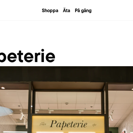
Shoppa
Äta
På gång
peterie