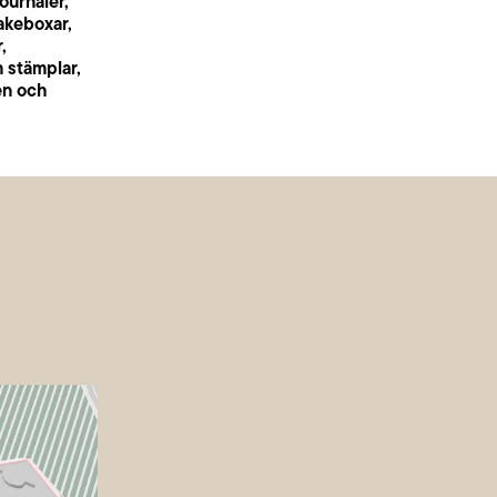
ournaler,
akeboxar,
,
 stämplar,
ien och