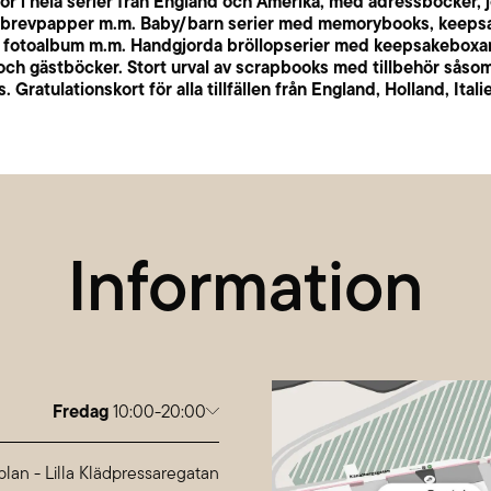
r i hela serier från England och Amerika, med adressböcker, j
 brevpapper m.m. Baby/barn serier med memorybooks, keeps
 fotoalbum m.m. Handgjorda bröllopserier med keepsakeboxar
ch gästböcker. Stort urval av scrapbooks med tillbehör såsom
s. Gratulationskort för alla tillfällen från England, Holland, Ital
Information
Fredag
10:00-20:00
g
10:00-20:00
10:00-20:00
plan
-
Lilla Klädpressaregatan