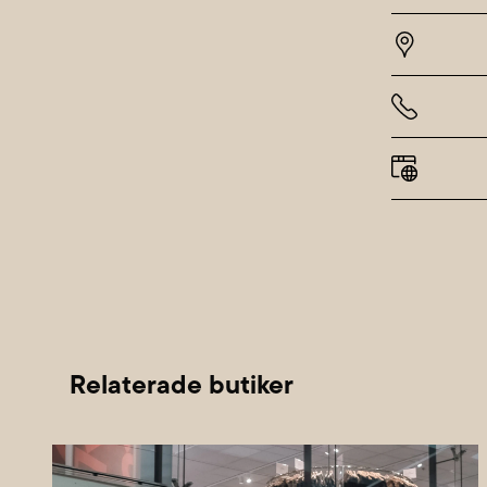
Onsda
Torsda
Fredag
Lördag
Sönda
Alla h
Relaterade butiker