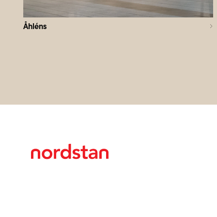
Åhléns