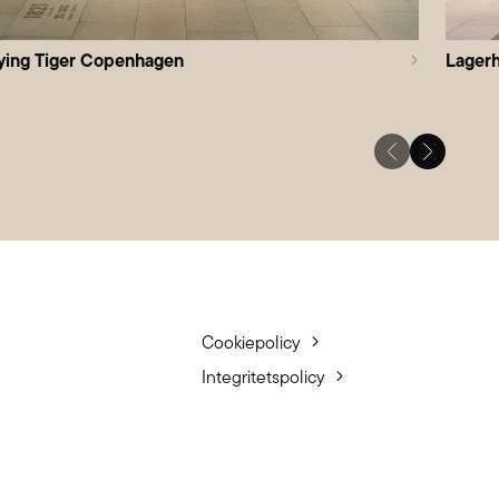
ying Tiger Copenhagen
Lager
Cookiepolicy
Integritetspolicy