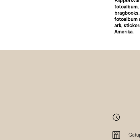
Pappersvaro
fotoalbum,
bragbooks,
fotoalbum o
ark, sticker
Amerika.
Månda
Tisdag
Gatu