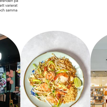
 ärenden på
ett varierat
t och samma