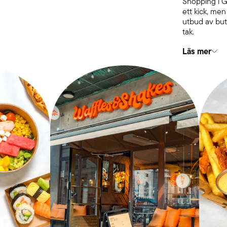
Shopping i G
ett kick, men
utbud av but
tak.
Läs mer