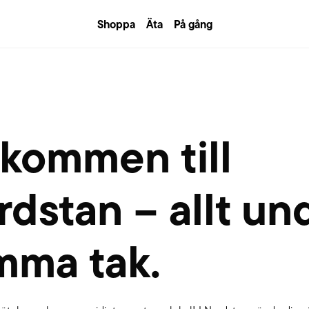
Shoppa
Äta
På gång
lkommen till
dstan – allt un
mma tak.