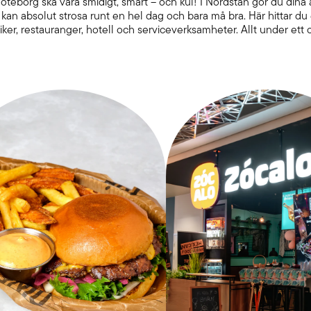
öteborg ska vara smidigt, smart – och kul! I Nordstan gör du dina
 kan absolut strosa runt en hel dag och bara må bra. Här hittar du 
iker, restauranger, hotell och serviceverksamheter. Allt under et