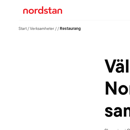
Restaurang
Start
/
Verksamheter
/
/
Vä
Nor
sa