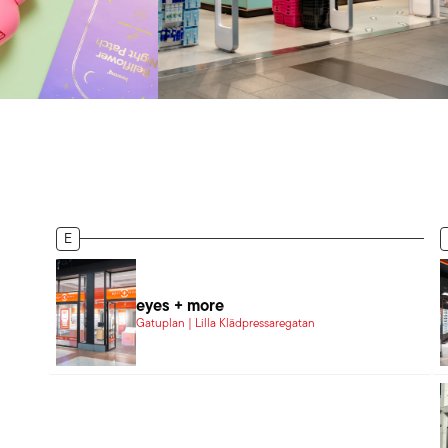
E
eyes + more
Gatuplan | Lilla Klädpressaregatan