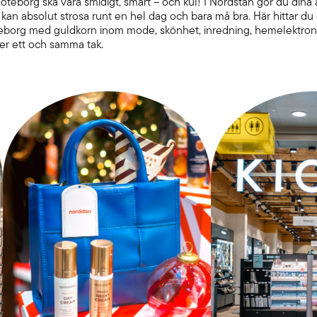
öteborg ska vara smidigt, smart – och kul! I Nordstan gör du dina
n kan absolut strosa runt en hel dag och bara må bra. Här hittar d
teborg med guldkorn inom mode, skönhet, inredning, hemelektro
der ett och samma tak.