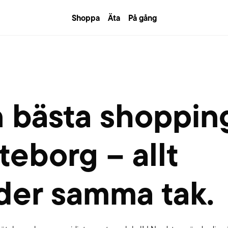
Shoppa
Äta
På gång
n bästa shopping
eborg – allt
der samma tak.