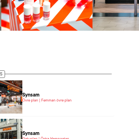
S
Synsam
Övre plan | Femman övre plan
Synsam
Gatuplan | Östra Hamngatan