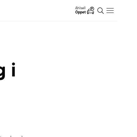
Ahlsell
Öppet
 i