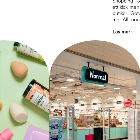
Shopping i G
ett kick, me
butiker i Gö
mer. Allt un
Läs mer