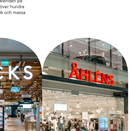
 ärenden på
u över hundra
nik och massa