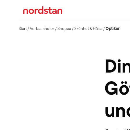
Optiker
Start
/
Verksamheter
/
Shoppa
/
Skönhet & Hälsa
/
Di
Göt
un