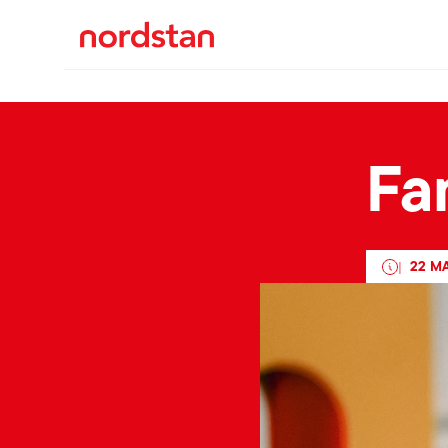
Fa
22 M
|