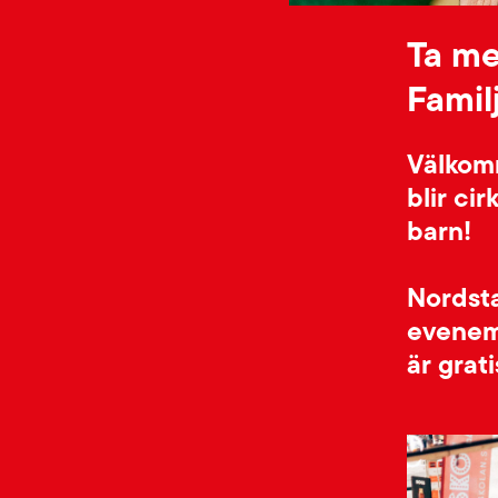
Ta me
Famil
Välkomm
blir cir
barn!
Nordst
evenem
är grat