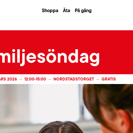
Shoppa
Äta
På gång
miljesöndag
ARS 2026
12:00
-
15:00
NORDSTADSTORGET
GRATIS
—
—
—