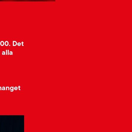
:00. Det
 alla
manget