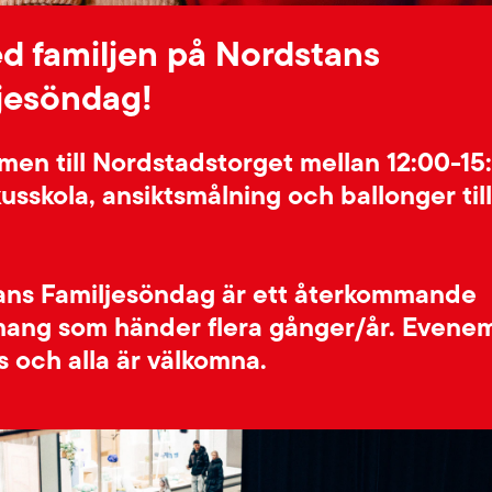
d familjen på Nordstans
jesöndag!
en till Nordstadstorget mellan 12:00-15
kusskola, ansiktsmålning och ballonger till
ans Familjesöndag är ett återkommande
ang som händer flera gånger/år. Evene
is och alla är välkomna.