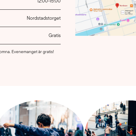
12:00
-
15:00
Nordstadstorget
Gratis
lkomna. Evenemanget är gratis!