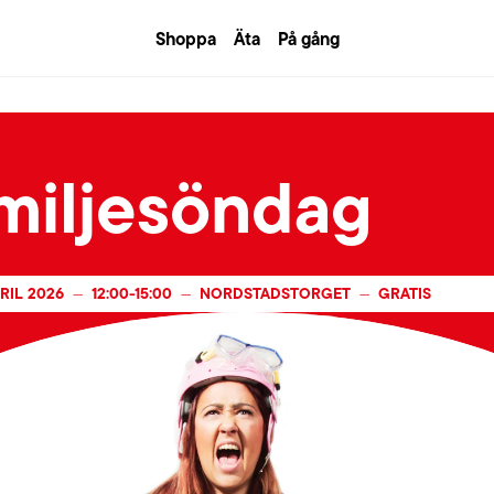
Shoppa
Äta
På gång
miljesöndag
RIL 2026
12:00
-
15:00
NORDSTADSTORGET
GRATIS
—
—
—