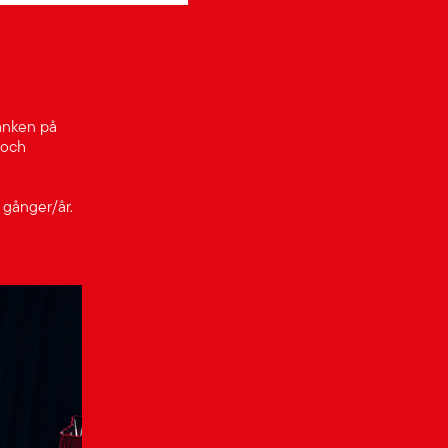
anken på
 och
gånger/år.