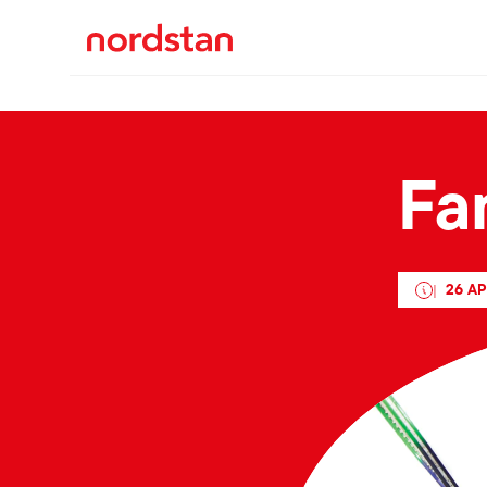
Fa
26 AP
|