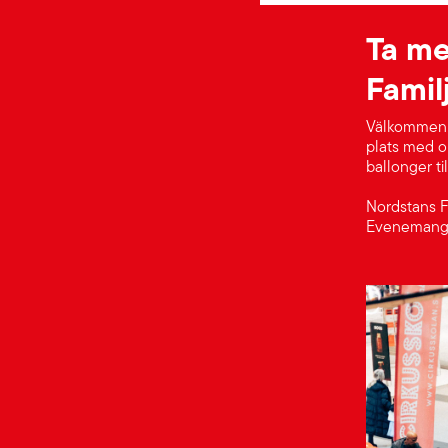
Ta me
Famil
Välkommen t
plats med ol
ballonger til
Nordstans F
Evenemanget