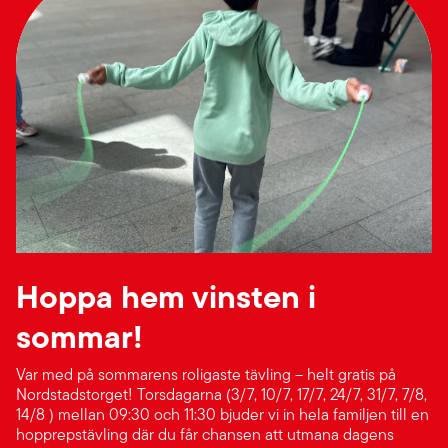
Hoppa hem vinsten i
sommar!
Var med på sommarens roligaste tävling – helt gratis på
Nordstadstorget! Torsdagarna (3/7, 10/7, 17/7, 24/7, 31/7, 7/8,
14/8 ) mellan 09:30 och 11:30 bjuder vi in hela familjen till en
hopprepstävling där du får chansen att utmana dagens