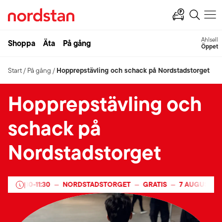
Apotek Hjärtat
Shoppa
Äta
På gång
07:00-22:00
Hopprepstävling och schack på Nordstadstorget
Start
/
På gång
/
Hopprepstävling och
schack på
Nordstadstorget
09:30
-
11:30
NORDSTADSTORGET
GRATIS
7 AUGUSTI 202
—
|
—
—
—