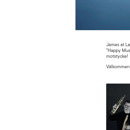
James at Las
"Happy Music
motstycke!
Välkommen 