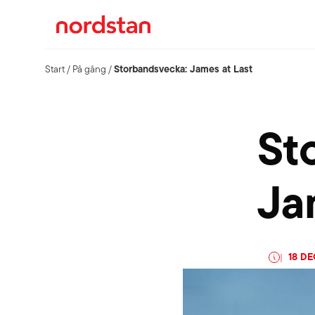
Storbandsvecka: James at Last
Start
/
På gång
/
St
Ja
18 D
|