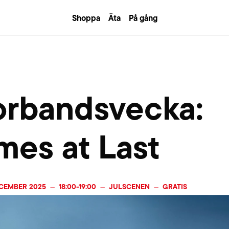
Shoppa
Äta
På gång
orbandsvecka:
mes at Last
ECEMBER 2025
18:00
-
19:00
JULSCENEN
GRATIS
—
—
—