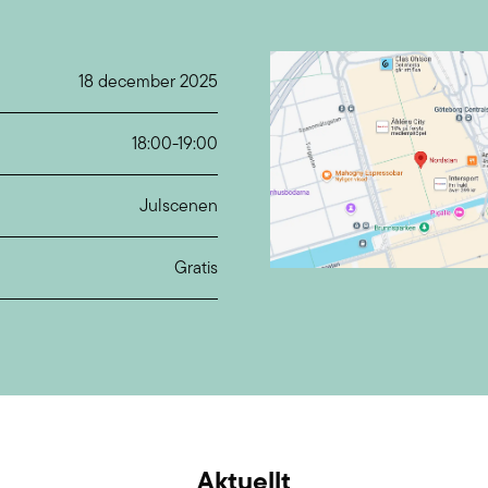
18 december 2025
18:00
-
19:00
Julscenen
Gratis
Aktuellt