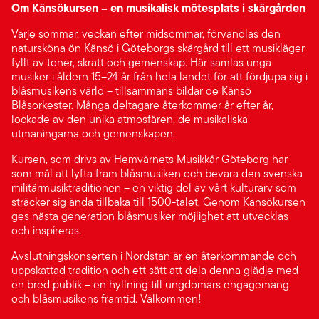
Om Känsökursen – en musikalisk mötesplats i skärgården
Varje sommar, veckan efter midsommar, förvandlas den
natursköna ön Känsö i Göteborgs skärgård till ett musikläger
fyllt av toner, skratt och gemenskap. Här samlas unga
musiker i åldern 15–24 år från hela landet för att fördjupa sig i
blåsmusikens värld – tillsammans bildar de Känsö
Blåsorkester. Många deltagare återkommer år efter år,
lockade av den unika atmosfären, de musikaliska
utmaningarna och gemenskapen.
Kursen, som drivs av Hemvärnets Musikkår Göteborg har
som mål att lyfta fram blåsmusiken och bevara den svenska
militärmusiktraditionen – en viktig del av vårt kulturarv som
sträcker sig ända tillbaka till 1500-talet. Genom Känsökursen
ges nästa generation blåsmusiker möjlighet att utvecklas
och inspireras.
Avslutningskonserten i Nordstan är en återkommande och
uppskattad tradition och ett sätt att dela denna glädje med
en bred publik – en hyllning till ungdomars engagemang
och blåsmusikens framtid. Välkommen!