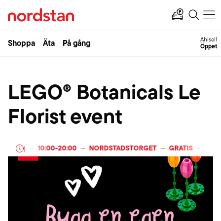
Ahlsell
Shoppa
Äta
På gång
Öppet
LEGO® Botanicals Le
Florist event
I 2026
10:00
-
20:00
NORDSTADSTORGET
GRATIS
27 FE
—
|
—
—
—