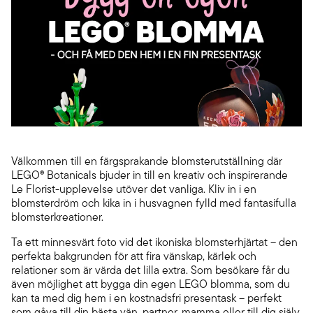
Välkommen till en färgsprakande blomsterutställning där
LEGO® Botanicals bjuder in till en kreativ och inspirerande
Le Florist-upplevelse utöver det vanliga. Kliv in i en
blomsterdröm och kika in i husvagnen fylld med fantasifulla
blomsterkreationer.
Ta ett minnesvärt foto vid det ikoniska blomsterhjärtat – den
perfekta bakgrunden för att fira vänskap, kärlek och
relationer som är värda det lilla extra. Som besökare får du
även möjlighet att bygga din egen LEGO blomma, som du
kan ta med dig hem i en kostnadsfri presentask – perfekt
som gåva till din bästa vän, partner, mamma eller till dig själv.